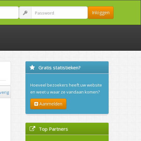
Inloggen
Gratis statistieken?
Hoeveel bezoekers heeft uw website
en weet u waar ze vandaan komen?
verig
Aanmelden
Top Partners