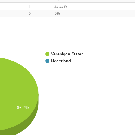
1
33,33%
0
0%
Verenigde Staten
Nederland
66.7%