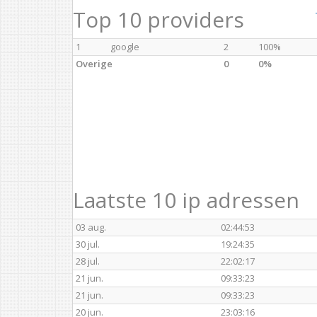
Top 10 providers
1
google
2
100%
Overige
0
0%
Laatste 10 ip adressen
03 aug.
02:44:53
30 jul.
19:24:35
28 jul.
22:02:17
21 jun.
09:33:23
21 jun.
09:33:23
20 jun.
23:03:16