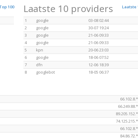
Laatste 10 providers
Top 100
Laatste 
1
google
03-08 02:44
2
google
30-07 19:24
3
google
21-06 09:33
4
google
21-06 09:33
5
kpn
20-06 23:03
6
google
18-06 07:52
7
dfn
12-06 18:39
8
googlebot
18-05 06:37
66.102.8.
66.249.88.
89.205.152.
74.125.215.
66.102.8.
84.86.72.