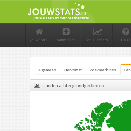
JouwStats
Aanmelden
Top 10 tellers
F.A.Q.
Algemeen
Herkomst
Zoekmachines
Lan
Landen achtergrondgedichten