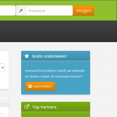
Inloggen
Gratis statistieken?
Hoeveel bezoekers heeft uw website
en weet u waar ze vandaan komen?
Aanmelden
Top Partners