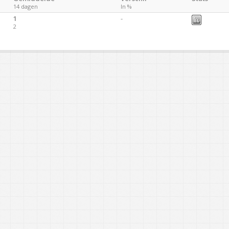
14 dagen
In %
1
-
2