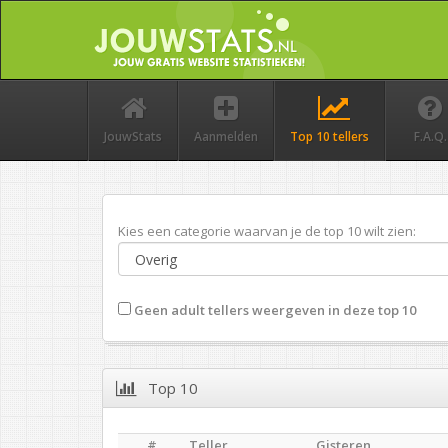
JouwStats
Aanmelden
Top 10 tellers
F.A.Q.
Kies een categorie waarvan je de top 10 wilt zien:
Geen adult tellers weergeven in deze top 10
Top 10
#
Teller
Gisteren