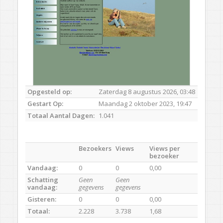
Opgesteld op:
Zaterdag 8 augustus 2026, 03:48
Gestart Op:
Maandag 2 oktober 2023, 19:47
Totaal Aantal Dagen:
1.041
Bezoekers
Views
Views per
bezoeker
Vandaag:
0
0
0,00
Schatting
Geen
Geen
vandaag:
gegevens
gegevens
Gisteren:
0
0
0,00
Totaal:
2.228
3.738
1,68