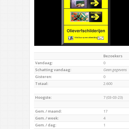
Bezoekers
Vandaag:
0
Schatting vandaag:
Geen gegevens
Gisteren:
0
Totaal:
2.600
Hoogste:
7 (03-03-23)
Gem. / maand:
17
Gem. / week:
4
Gem. / dag:
1