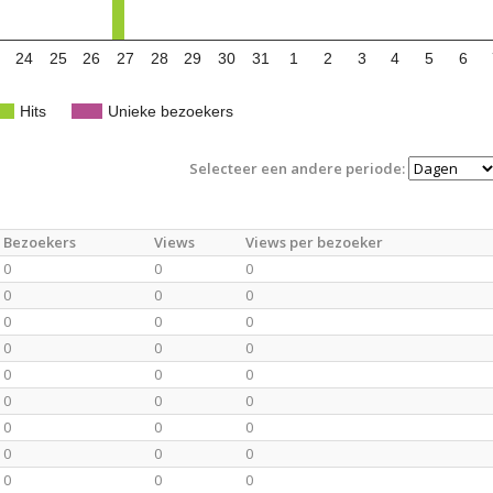
24
25
26
27
28
29
30
31
1
2
3
4
5
6
Hits
Unieke bezoekers
Selecteer een andere periode:
Bezoekers
Views
Views per bezoeker
0
0
0
0
0
0
0
0
0
0
0
0
0
0
0
0
0
0
0
0
0
0
0
0
0
0
0