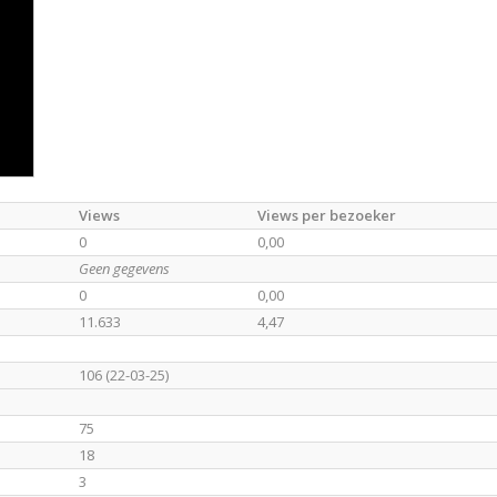
Views
Views per bezoeker
0
0,00
Geen gegevens
0
0,00
11.633
4,47
106 (22-03-25)
75
18
3