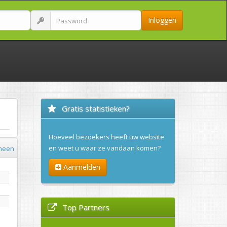
Inloggen
Gratis statistieken?
Hoeveel bezoekers heeft uw website
en weet u waar ze vandaan komen?
meen
Aanmelden
Top Partners