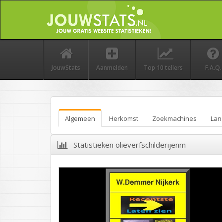
JouwStats
Aanmelden
Top 10 tellers
F.A.Q.
Algemeen
Herkomst
Zoekmachines
Lan
Statistieken olieverfschilderijenm