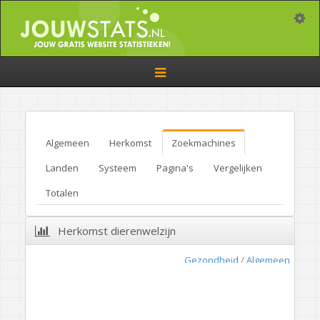
Toggle
Toggle
navigation
Algemeen
Herkomst
Zoekmachines
Landen
Systeem
Pagina's
Vergelijken
Totalen
Herkomst dierenwelzijn
Gezondheid
/
Algemeen