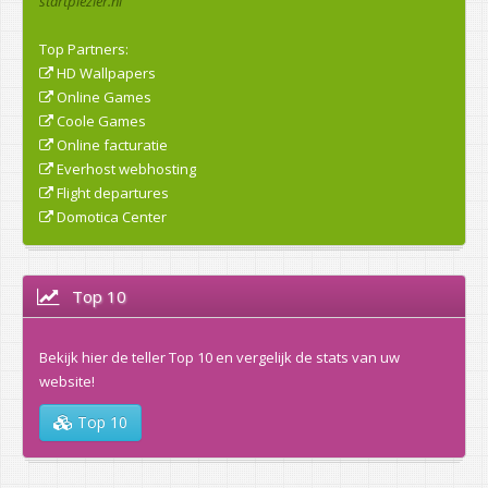
startplezier.nl
Top Partners:
HD Wallpapers
Online Games
Coole Games
Online facturatie
Everhost webhosting
Flight departures
Domotica Center
Top 10
Bekijk hier de teller Top 10 en vergelijk de stats van uw
website!
Top 10