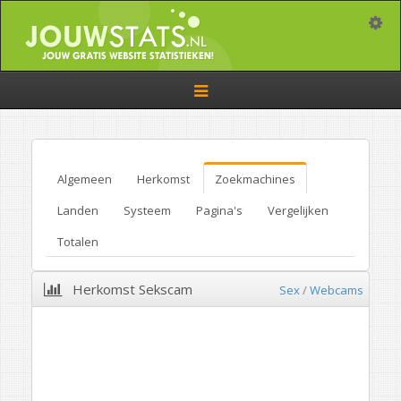
Toggle
Toggle
navigation
Algemeen
Herkomst
Zoekmachines
Landen
Systeem
Pagina's
Vergelijken
Totalen
Herkomst Sekscam
Sex
/
Webcams