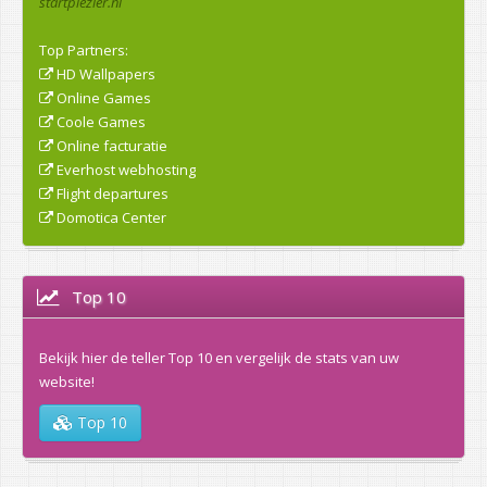
startplezier.nl
Top Partners:
HD Wallpapers
Online Games
Coole Games
Online facturatie
Everhost webhosting
Flight departures
Domotica Center
Top 10
Bekijk hier de teller Top 10 en vergelijk de stats van uw
website!
Top 10