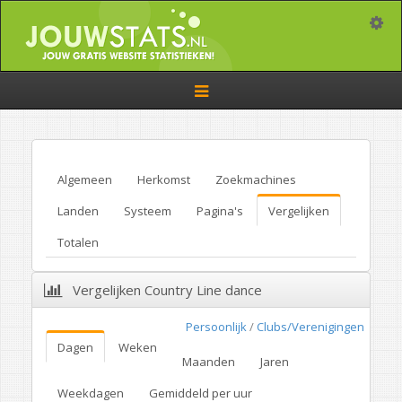
Toggle
Toggle
navigation
Algemeen
Herkomst
Zoekmachines
Landen
Systeem
Pagina's
Vergelijken
Totalen
Vergelijken Country Line dance
Persoonlijk
/
Clubs/Verenigingen
Dagen
Weken
Maanden
Jaren
Weekdagen
Gemiddeld per uur