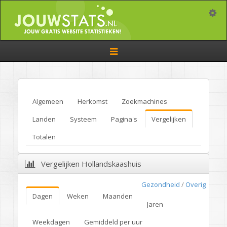
Toggle
Toggle
navigation
Algemeen
Herkomst
Zoekmachines
Landen
Systeem
Pagina's
Vergelijken
Totalen
Vergelijken Hollandskaashuis
Gezondheid
/
Overig
Dagen
Weken
Maanden
Jaren
Weekdagen
Gemiddeld per uur