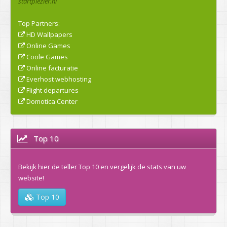
startplezier.nl
Top Partners:
HD Wallpapers
Online Games
Coole Games
Online facturatie
Everhost webhosting
Flight departures
Domotica Center
Top 10
Bekijk hier de teller Top 10 en vergelijk de stats van uw
website!
Top 10