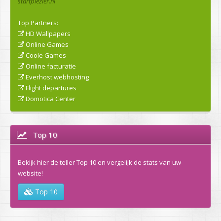
startplezier.nl
Top Partners:
HD Wallpapers
Online Games
Coole Games
Online facturatie
Everhost webhosting
Flight departures
Domotica Center
Top 10
Bekijk hier de teller Top 10 en vergelijk de stats van uw
website!
Top 10