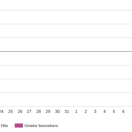
24
25
26
27
28
29
30
31
1
2
3
4
5
6
Hits
Unieke bezoekers