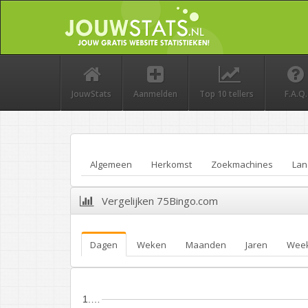
JouwStats
Aanmelden
Top 10 tellers
F.A.Q.
Algemeen
Herkomst
Zoekmachines
Lan
Vergelijken 75Bingo.com
Dagen
Weken
Maanden
Jaren
Wee
1.…