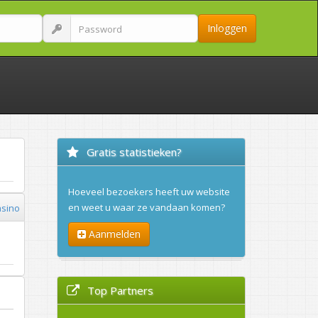
Inloggen
Gratis statistieken?
Hoeveel bezoekers heeft uw website
en weet u waar ze vandaan komen?
sino
Aanmelden
Top Partners