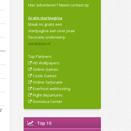
Hier adverteren?
Neem contact op
Gratis startpagina
Maak nu gratis een
startpagina aan over jouw
favoriete onderwerp.
startplezier.nl
Top Partners:
HD Wallpapers
Online Games
Coole Games
Online facturatie
Everhost webhosting
Flight departures
Domotica Center
7
Top 10