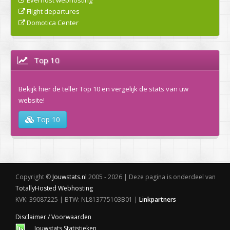
Flight departures
Domotica Center
Top 10
Bekijk hier de teller Top 10 en vergelijk de stats van uw
website!
Top 10
Copyright ©
Jouwstats.nl
2005 - 2026 | Deze pagina is onderdeel van
TotallyHosted Webhosting
KVK: 39087225 | BTW: NL813775103B01 |
Linkpartners
Disclaimer / Voorwaarden
Jouwstats Statistieken