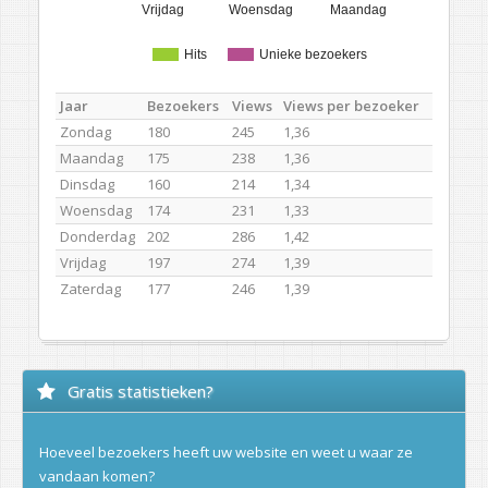
Vrijdag
Woensdag
Maandag
Hits
Unieke bezoekers
Jaar
Bezoekers
Views
Views per bezoeker
Zondag
180
245
1,36
Maandag
175
238
1,36
Dinsdag
160
214
1,34
Woensdag
174
231
1,33
Donderdag
202
286
1,42
Vrijdag
197
274
1,39
Zaterdag
177
246
1,39
Gratis statistieken?
Hoeveel bezoekers heeft uw website en weet u waar ze
vandaan komen?