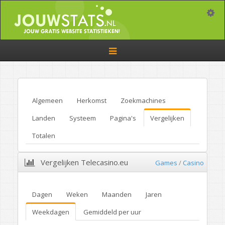
Toggle
Toggle
navigation
Algemeen
Herkomst
Zoekmachines
Landen
Systeem
Pagina's
Vergelijken
Totalen
Vergelijken Telecasino.eu
Games
/
Casino
Dagen
Weken
Maanden
Jaren
Weekdagen
Gemiddeld per uur