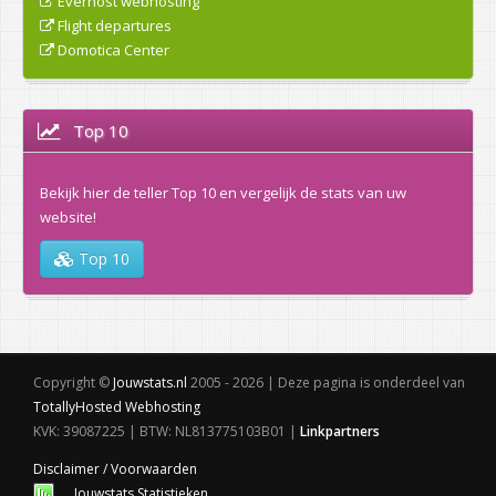
Everhost webhosting
Flight departures
Domotica Center
Top 10
Bekijk hier de teller Top 10 en vergelijk de stats van uw
website!
Top 10
Copyright ©
Jouwstats.nl
2005 - 2026 | Deze pagina is onderdeel van
TotallyHosted Webhosting
KVK: 39087225 | BTW: NL813775103B01 |
Linkpartners
Disclaimer / Voorwaarden
Jouwstats Statistieken