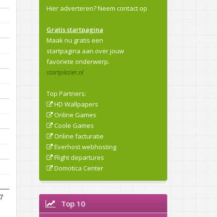
Hier adverteren?
Neem contact op
Gratis startpagina
Maak nu gratis een
startpagina aan over jouw
favoriete onderwerp.
startplezier.nl
Top Partners:
HD Wallpapers
Online Games
Coole Games
Online facturatie
Everhost webhosting
Flight departures
Domotica Center
7
Top 10