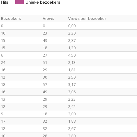
Hits
Unieke bezoekers
Bezoekers
Views
Views per bezoeker
0
0
0,00
10
23
2,30
15
43
2,87
15
18
1,20
6
27
4,50
24
51
2,13
16
29
1,81
12
30
2,50
18
57
3,17
16
49
3,06
13
29
2,23
12
29
2,42
9
18
2,00
17
32
1,88
12
32
2,67
10
28
2,80