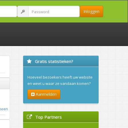
Inloggen
Gratis statistieken?
Hoeveel bezoekers heeft uw website
en weet u waar ze vandaan komen?
Aanmelden
meen
Top Partners