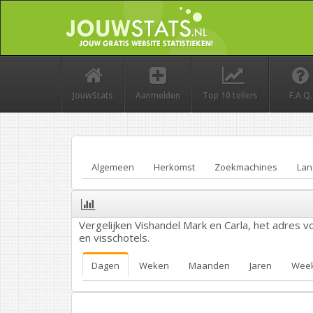
JouwStats
Aanmelden
Top 10 tellers
F.A.Q.
Algemeen
Herkomst
Zoekmachines
Lan
Vergelijken Vishandel Mark en Carla, het adres vo
en visschotels.
Dagen
Weken
Maanden
Jaren
Wee