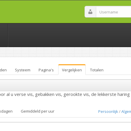
den
Systeem
Pagina's
Vergelijken
Totalen
or al u verse vis, gebakken vis, gerookte vis, de lekkerste haring
kdagen
Gemiddeld per uur
Persoonlijk
/
Alge