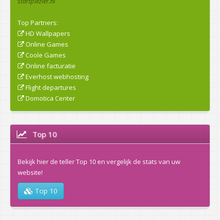
startplezier.nl
Top Partners:
HD Wallpapers
Online Games
Coole Games
Online facturatie
Everhost webhosting
Flight departures
Domotica Center
Top 10
Bekijk hier de teller Top 10 en vergelijk de stats van uw
website!
Top 10