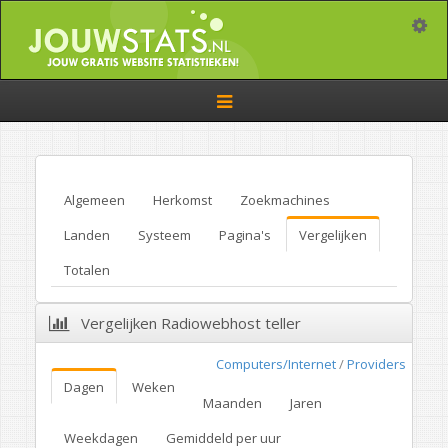
Toggle
Toggle
navigation
Algemeen
Herkomst
Zoekmachines
Landen
Systeem
Pagina's
Vergelijken
Totalen
Vergelijken Radiowebhost teller
Computers/Internet
/
Providers
Dagen
Weken
Maanden
Jaren
Weekdagen
Gemiddeld per uur