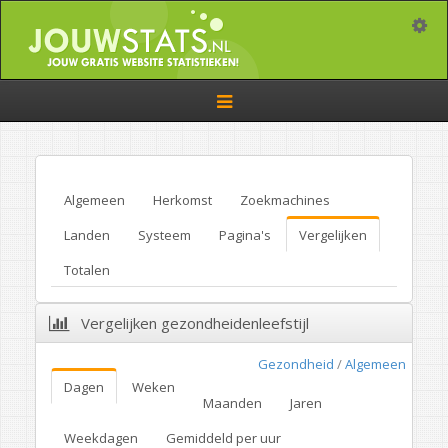
Toggle
Toggle
navigation
Algemeen
Herkomst
Zoekmachines
Landen
Systeem
Pagina's
Vergelijken
Totalen
Vergelijken gezondheidenleefstijl
Gezondheid
/
Algemeen
Dagen
Weken
Maanden
Jaren
Weekdagen
Gemiddeld per uur