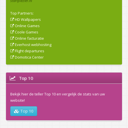
startplezier.nl
Top Partners:
HD Wallpapers
Online Games
Coole Games
Online facturatie
Everhost webhosting
Flight departures
Domotica Center
Top 10
Bekijk hier de teller Top 10 en vergelijk de stats van uw
website!
Top 10