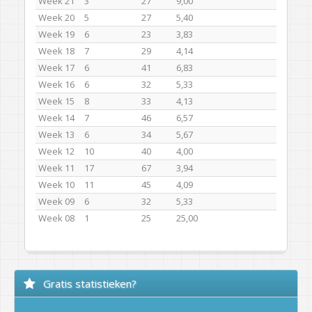
Week 21
3
27
9,00
Week 20
5
27
5,40
Week 19
6
23
3,83
Week 18
7
29
4,14
Week 17
6
41
6,83
Week 16
6
32
5,33
Week 15
8
33
4,13
Week 14
7
46
6,57
Week 13
6
34
5,67
Week 12
10
40
4,00
Week 11
17
67
3,94
Week 10
11
45
4,09
Week 09
6
32
5,33
Week 08
1
25
25,00
Gratis statistieken?