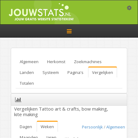
Toggle
Toggle
navigation
Algemeen
Herkomst
Zoekmachines
Landen
Systeem
Pagina's
Vergelijken
Totalen
Vergelijken Tattoo art & crafts, bow making,
kite making
Dagen
Weken
Persoonlijk
/
Algemeen
Maanden
Jaren