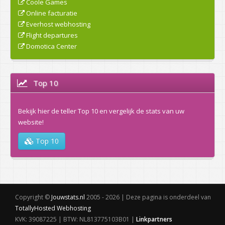
Coole Games
Online facturatie
Everhost webhosting
Flight departures
Domotica Center
Top 10
Bekijk hier de teller Top 10 en vergelijk de stats van uw
website!
Top 10
Copyright ©
Jouwstats.nl
2005 - 2026 | Deze pagina is onderdeel van
TotallyHosted Webhosting
KVK: 39087225 | BTW: NL813775103B01 |
Linkpartners