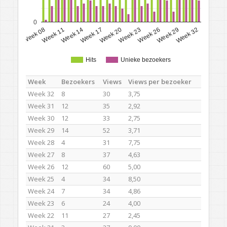
0
Week 17
Week 32
Week 20
Week 08
Week 23
Week 11
Week 26
Week 14
Week 29
Hits
Unieke bezoekers
Week
Bezoekers
Views
Views per bezoeker
Week 32
8
30
3,75
Week 31
12
35
2,92
Week 30
12
33
2,75
Week 29
14
52
3,71
Week 28
4
31
7,75
Week 27
8
37
4,63
Week 26
12
60
5,00
Week 25
4
34
8,50
Week 24
7
34
4,86
Week 23
6
24
4,00
Week 22
11
27
2,45