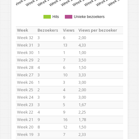
Week 17
Week 32
Week 20
Week 08
Week 23
Week 11
Week 26
Week 14
Week 29
Hits
Unieke bezoekers
Week
Bezoekers
Views
Views per bezoeker
Week 32
3
6
2,00
Week 31
3
13
4,33
Week 30
1
1
1,00
Week 29
2
7
3,50
Week 28
4
6
1,50
Week 27
3
10
3,33
Week 26
1
3
3,00
Week 25
2
4
2,00
Week 24
3
9
3,00
Week 23
3
5
1,67
Week 22
4
9
2,25
Week 21
9
16
1,78
Week 20
8
12
1,50
Week 19
3
7
2,33