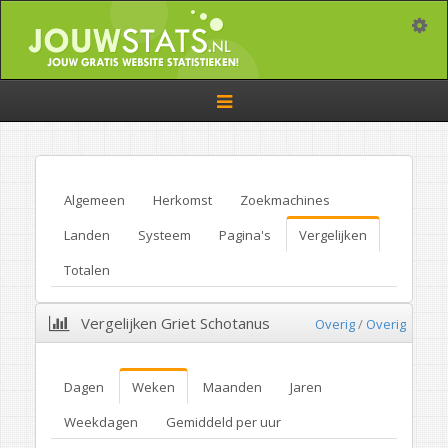
Toggle
Toggle
navigation
Algemeen
Herkomst
Zoekmachines
Landen
Systeem
Pagina's
Vergelijken
Totalen
Vergelijken Griet Schotanus
Overig
/
Overig
Dagen
Weken
Maanden
Jaren
Weekdagen
Gemiddeld per uur