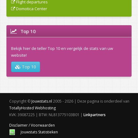
Flight departures
Domotica Center
Top 10
Bekijk hier de teller Top 10 en vergelijk de stats van uw
website!
Top 10
Copyright ©
Jouwstats.nl
2005 - 2026 | Deze pagina is onderdeel van
TotallyHosted Webhosting
KVK: 39087225 | BTW: NL813775103B01 |
Linkpartners
Disclaimer / Voorwaarden
Jouwstats Statistieken