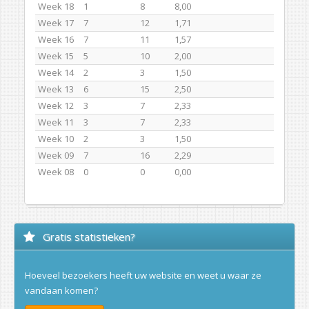
Week 18
1
8
8,00
Week 17
7
12
1,71
Week 16
7
11
1,57
Week 15
5
10
2,00
Week 14
2
3
1,50
Week 13
6
15
2,50
Week 12
3
7
2,33
Week 11
3
7
2,33
Week 10
2
3
1,50
Week 09
7
16
2,29
Week 08
0
0
0,00
Gratis statistieken?
Hoeveel bezoekers heeft uw website en weet u waar ze
vandaan komen?