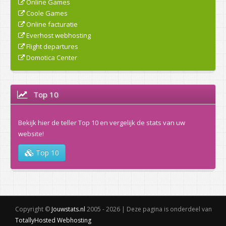
Online Games
Coole Games
Online facturatie
Everhost webhosting
Flight departures
Domotica Center
Top 10
Bekijk hier de teller Top 10 en vergelijk de stats van uw
website!
Top 10
Copyright ©
Jouwstats.nl
2005 - 2026 | Deze pagina is onderdeel van
TotallyHosted Webhosting