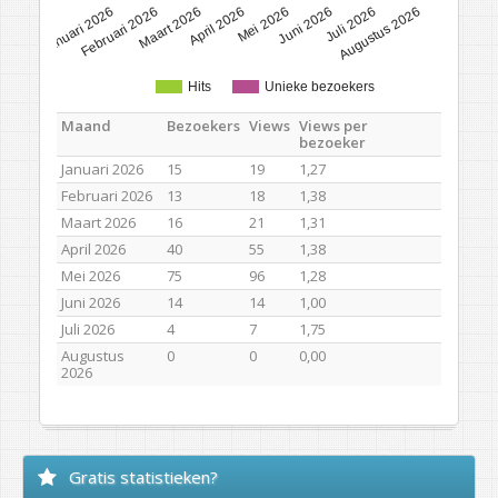
Januari 2026
Februari 2026
Maart 2026
April 2026
Mei 2026
Juni 2026
Juli 2026
Augustus 2026
Hits
Unieke bezoekers
Maand
Bezoekers
Views
Views per
bezoeker
Januari 2026
15
19
1,27
Februari 2026
13
18
1,38
Maart 2026
16
21
1,31
April 2026
40
55
1,38
Mei 2026
75
96
1,28
Juni 2026
14
14
1,00
Juli 2026
4
7
1,75
Augustus
0
0
0,00
2026
Gratis statistieken?