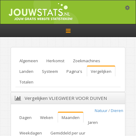
Toggle
Toggle
navigation
Algemeen
Herkomst
Zoekmachines
Landen
Systeem
Pagina's
Vergelijken
Totalen
Vergelijken VLIEGWEER VOOR DUIVEN
Natuur
/
Dieren
Dagen
Weken
Maanden
Jaren
Weekdagen
Gemiddeld per uur