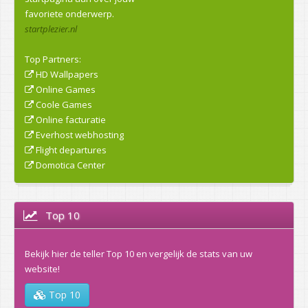
favoriete onderwerp.
startplezier.nl
Top Partners:
HD Wallpapers
Online Games
Coole Games
Online facturatie
Everhost webhosting
Flight departures
Domotica Center
Top 10
Bekijk hier de teller Top 10 en vergelijk de stats van uw
website!
Top 10