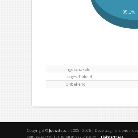
95.1%
Ingeschakeld
Uitgeschakeld
Onbekend
Copyright ©
Jouwstats.nl
2005 - 2026 | Deze pagina is onderde
KVK: 39087225 | BTW: NL813775103B01 |
Linkpartners