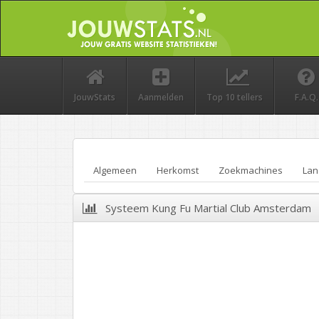
JouwStats
Aanmelden
Top 10 tellers
F.A.Q.
Algemeen
Herkomst
Zoekmachines
Lan
Systeem Kung Fu Martial Club Amsterdam