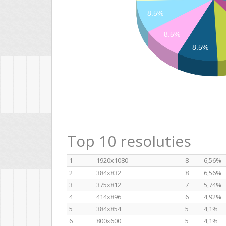
8.5%
8.5%
8.5%
Top 10 resoluties
1
1920x1080
8
6,56%
2
384x832
8
6,56%
3
375x812
7
5,74%
4
414x896
6
4,92%
5
384x854
5
4,1%
6
800x600
5
4,1%