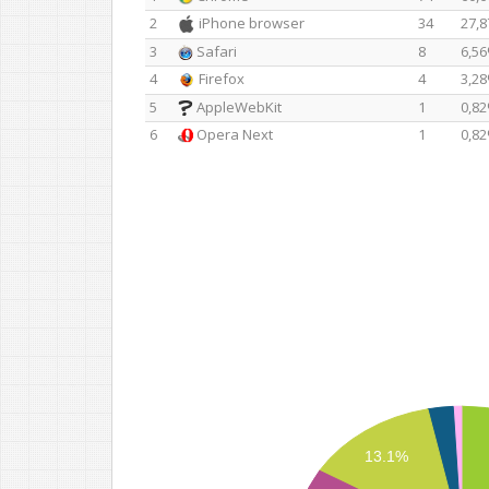
2
iPhone browser
34
27,
3
Safari
8
6,5
4
Firefox
4
3,2
5
AppleWebKit
1
0,8
6
Opera Next
1
0,8
13.1%