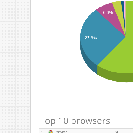
6.6%
27.9%
Top 10 browsers
1
Chrome
74
60,