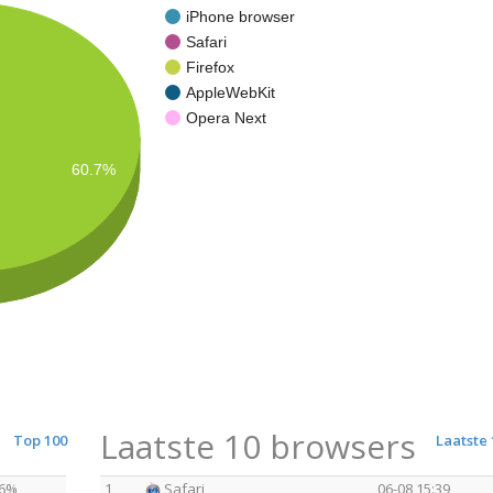
iPhone browser
Safari
Firefox
AppleWebKit
Opera Next
60.7%
Laatste 10 browsers
Top 100
Laatste 
66%
1
Safari
06-08 15:39