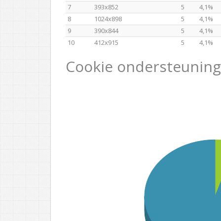
7
393x852
5
4,1%
8
1024x898
5
4,1%
9
390x844
5
4,1%
10
412x915
5
4,1%
Cookie ondersteuning