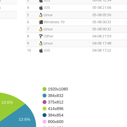
%
%
4
iOS
05-08 21:06
5
Linux
05-08 05:56
6
Windows 10
05-08 00:33
7
Linux
05-08 00:32
8
Other
04-08 21:59
9
Linux
04-08 17:48
10
iOS
04-08 17:22
1920x1080
384x832
375x812
13.6%
414x896
384x854
13.6%
800x600