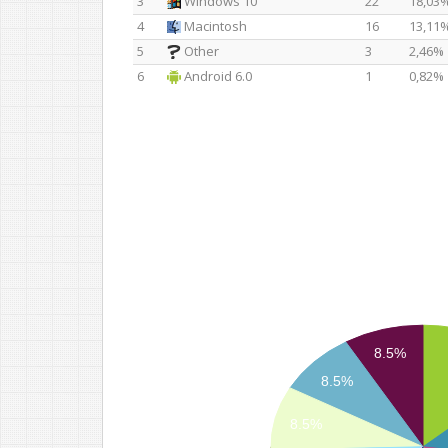
3
Windows 10
22
18,03
4
Macintosh
16
13,11
5
Other
3
2,46%
6
Android 6.0
1
0,82%
8.5%
8.5%
8.5%