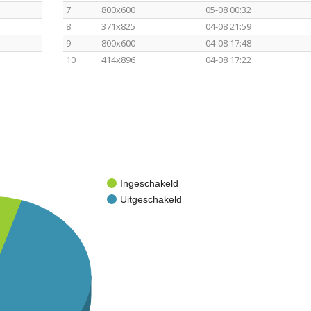
7
800x600
05-08 00:32
8
371x825
04-08 21:59
9
800x600
04-08 17:48
10
414x896
04-08 17:22
Ingeschakeld
Uitgeschakeld