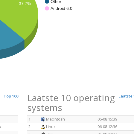
Other
37.7%
Android 6.0
Laatste 10 operating
Top 100
Laatste 
systems
1
Macintosh
06-08 15:39
%
2
Linux
06-08 12:36
3
iOS
06-08 12:34