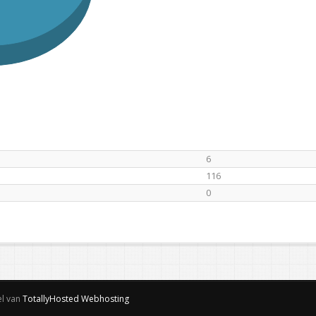
6
116
0
el van
TotallyHosted Webhosting