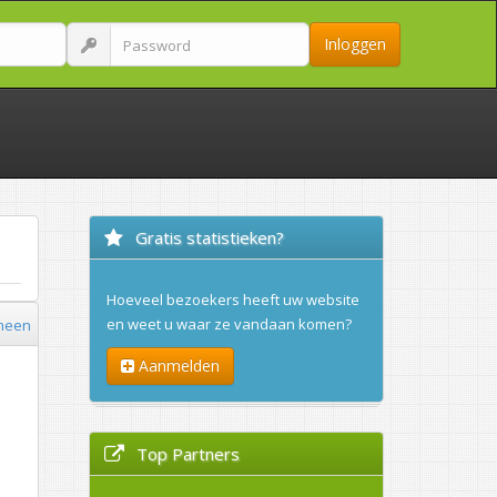
Inloggen
Gratis statistieken?
Hoeveel bezoekers heeft uw website
en weet u waar ze vandaan komen?
meen
Aanmelden
Top Partners