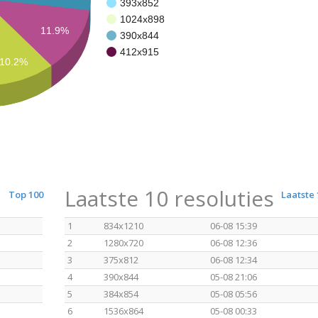
393x852
1024x898
11.9%
390x844
412x915
10.2%
Laatste 10 resoluties
Top 100
Laatste 
1
834x1210
06-08 15:39
2
1280x720
06-08 12:36
3
375x812
06-08 12:34
4
390x844
05-08 21:06
5
384x854
05-08 05:56
6
1536x864
05-08 00:33