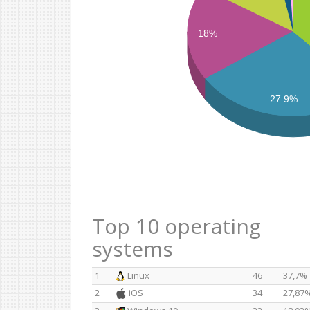
18%
27.9%
Top 10 operating
systems
1
Linux
46
37,7%
2
iOS
34
27,87