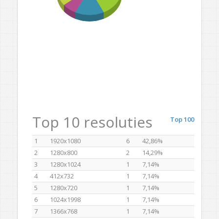
Top 10 resoluties
Top 100
1
1920x1080
6
42,86%
2
1280x800
2
14,29%
3
1280x1024
1
7,14%
4
412x732
1
7,14%
5
1280x720
1
7,14%
6
1024x1998
1
7,14%
7
1366x768
1
7,14%