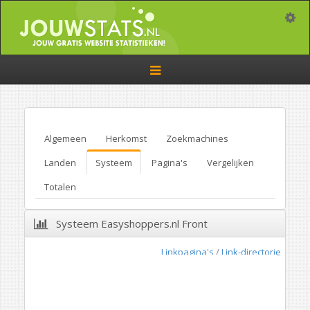
Toggle
Toggle
navigation
Algemeen
Herkomst
Zoekmachines
Landen
Systeem
Pagina's
Vergelijken
Totalen
Systeem Easyshoppers.nl Front
Linkpagina's
/
Link-directorie