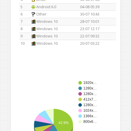
5
Android 6.0
04-08 05:39
6
Other
30-07 10:43
7
Windows 10
28-07 10:01
8
Windows 10
23-07 12:17
9
Windows 10
22-07 09:32
10
Windows 10
20-07 03:22
1920x…
1280x…
1280x…
412x7…
1280x…
1024x…
1366x…
800x6…
42.9%