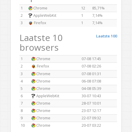
1
Chrome
12
85,71%
2
AppleWebKit
1
7,14%
3
Firefox
1
7,14%
Laatste 10
Laatste 100
browsers
1
Chrome
07-08 17:45
2
Firefox
07-08 02:26
3
Chrome
07-08 01:31
4
Chrome
06-08 07:08
5
Chrome
04-08 05:39
6
AppleWebKit
30-07 10:43
7
Chrome
28-07 10:01
8
Chrome
23-07 12:17
9
Chrome
22-07 09:32
10
Chrome
20-07 03:22