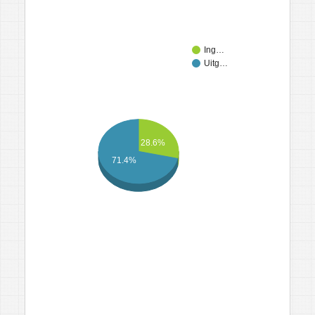
Ing…
Uitg…
28.6%
71.4%