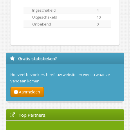
Ingeschakeld
4
Uitgeschakeld
10
Onbekend
0
Gratis statistieken?
Hoeveel bezoekers heeft uw website en weet u waar ze
vandaan komen?
Aanmelden
Top Partners