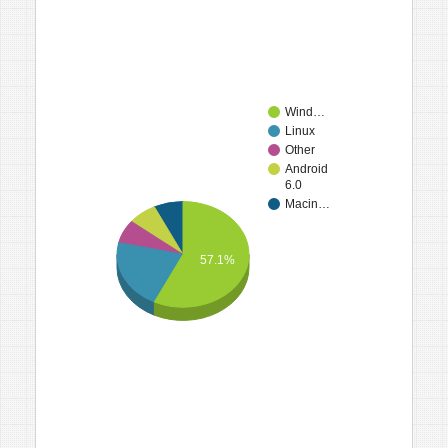
Wind…
Linux
Other
Android
6.0
Macin…
57.1%