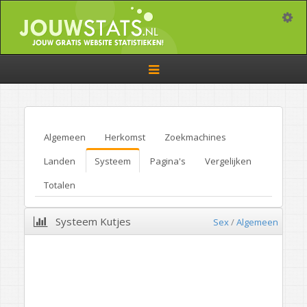
Toggle
Toggle
navigation
Algemeen
Herkomst
Zoekmachines
Landen
Systeem
Pagina's
Vergelijken
Totalen
Systeem Kutjes
Sex
/
Algemeen