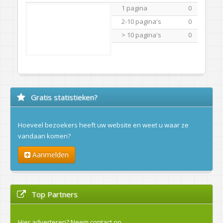
1 pagina
0
2-10 pagina's
0
> 10 pagina's
0
Gratis statistieken?
Hoeveel bezoekers heeft uw website en weet u waar ze
vandaan komen?
Aanmelden
Top Partners
Hier adverteren?
Neem contact op