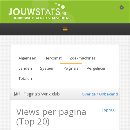
Toggle
Toggle
navigation
Algemeen
Herkomst
Zoekmachines
Landen
Systeem
Pagina's
Vergelijken
Totalen
Pagina's Winx club
Overige
/
Onbekend
Views per pagina
Top 100
(Top 20)