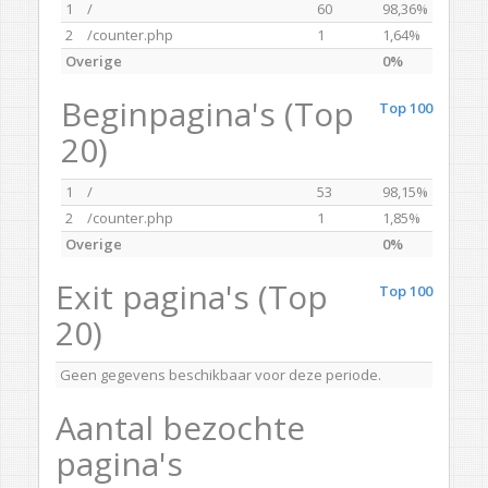
1
/
60
98,36%
2
/counter.php
1
1,64%
Overige
0%
Beginpagina's (Top
Top 100
20)
1
/
53
98,15%
2
/counter.php
1
1,85%
Overige
0%
Exit pagina's (Top
Top 100
20)
Geen gegevens beschikbaar voor deze periode.
Aantal bezochte
pagina's