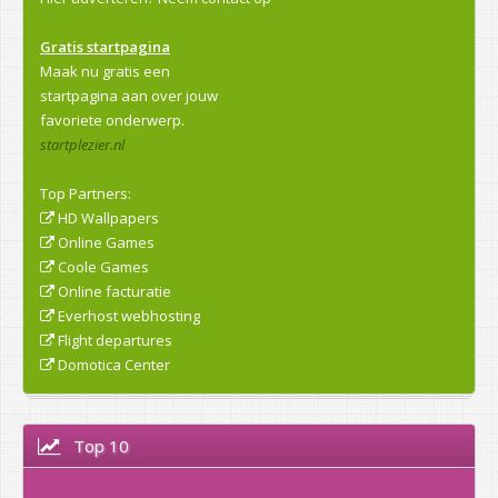
Gratis startpagina
Maak nu gratis een
startpagina aan over jouw
favoriete onderwerp.
startplezier.nl
Top Partners:
HD Wallpapers
Online Games
Coole Games
Online facturatie
Everhost webhosting
Flight departures
Domotica Center
Top 10