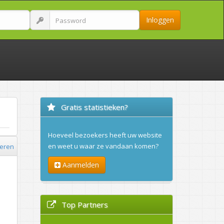
Inloggen
Gratis statistieken?
Hoeveel bezoekers heeft uw website
en weet u waar ze vandaan komen?
ieren
Aanmelden
Top Partners