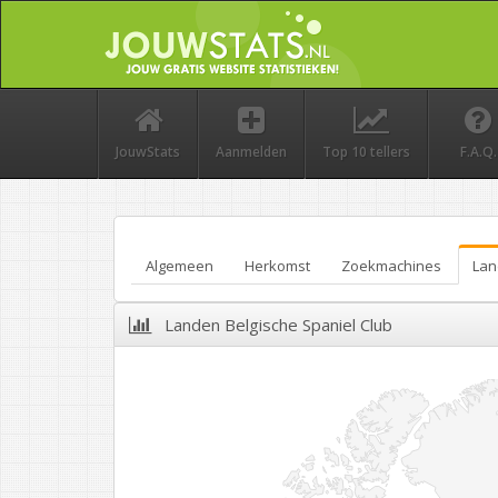
JouwStats
Aanmelden
Top 10 tellers
F.A.Q.
Algemeen
Herkomst
Zoekmachines
Lan
Landen Belgische Spaniel Club