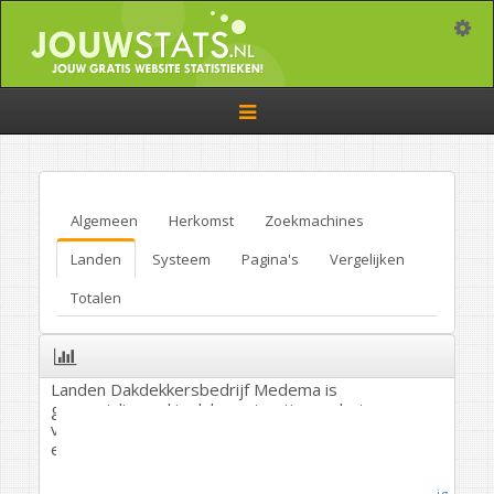
Toggle
Toggle
navigation
Algemeen
Herkomst
Zoekmachines
Landen
Systeem
Pagina's
Vergelijken
Totalen
Landen Dakdekkersbedrijf Medema is
gespecialiseerd in dakconstructies en het
vakkundig aanbrengen van dakbedekking, lood
en zinkwerk. Gratis dakinspectie.
Wonen
/
Overig