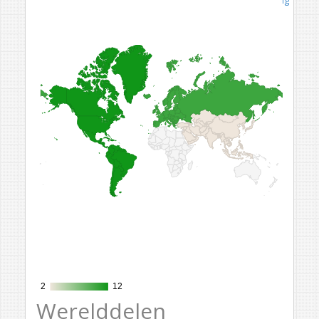
2
2
12
12
Werelddelen