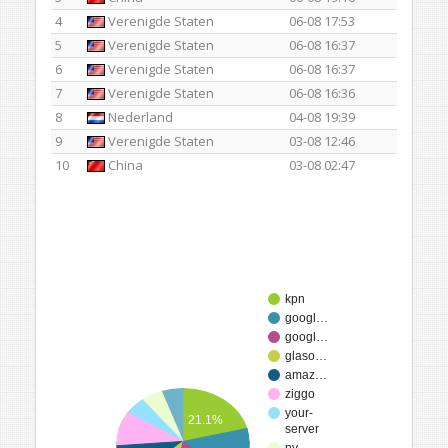
4
Verenigde Staten
06-08 17:53
5
Verenigde Staten
06-08 16:37
6
Verenigde Staten
06-08 16:37
7
Verenigde Staten
06-08 16:36
8
Nederland
04-08 19:39
9
Verenigde Staten
03-08 12:46
10
China
03-08 02:47
kpn
googl…
googl…
glaso…
amaz…
ziggo
your-
21.1%
server
ny