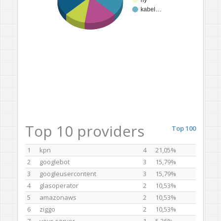
kabel…
Top 10 providers
Top 100
1
kpn
4
21,05%
2
googlebot
3
15,79%
3
googleusercontent
3
15,79%
4
glasoperator
2
10,53%
5
amazonaws
2
10,53%
6
ziggo
2
10,53%
7
your-server
1
5,26%