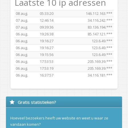
Laatste 10 ip adressen
08 aug.
05:33:20
146.112.163.***
07 aug.
12:46:14
34.116.242.***
07 aug.
09:39:36
83.136.194.***
06 aug.
19:26:38
85.147.121.***
06 aug.
19:16:27
123.6.49.***
06 aug.
19:16:27
123.6.49.***
06 aug.
19:15:56
123.6.49.***
06 aug.
17:53:53
205.169.39.***
06 aug.
17:53:19
205.169.39.***
06 aug.
16:37:57
34.116.181.***
Gratis statistieken?
Hoeveel bezoekers heeft uw website en weet u waar ze
vandaan komen?