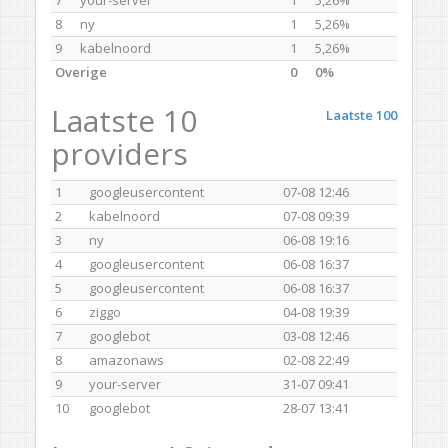
8
ny
1
5,26%
9
kabelnoord
1
5,26%
Overige
0
0%
Laatste 10
Laatste 100
providers
1
googleusercontent
07-08 12:46
2
kabelnoord
07-08 09:39
3
ny
06-08 19:16
4
googleusercontent
06-08 16:37
5
googleusercontent
06-08 16:37
6
ziggo
04-08 19:39
7
googlebot
03-08 12:46
8
amazonaws
02-08 22:49
9
your-server
31-07 09:41
10
googlebot
28-07 13:41