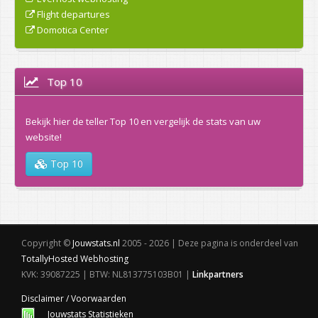
Flight departures
Domotica Center
Top 10
Bekijk hier de teller Top 10 en vergelijk de stats van uw
website!
Top 10
Copyright ©
Jouwstats.nl
2005 - 2026 | Deze pagina is onderdeel van
TotallyHosted Webhosting
KVK: 39087225 | BTW: NL813775103B01 |
Linkpartners
Disclaimer / Voorwaarden
Jouwstats Statistieken