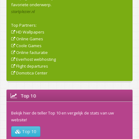
favoriete onderwerp.
startplezier.nl
Top Partners:
HD Wallpapers
Online Games
Coole Games
Online facturatie
Everhost webhosting
Flight departures
Domotica Center
Top 10
Bekijk hier de teller Top 10 en vergelijk de stats van uw
website!
Top 10