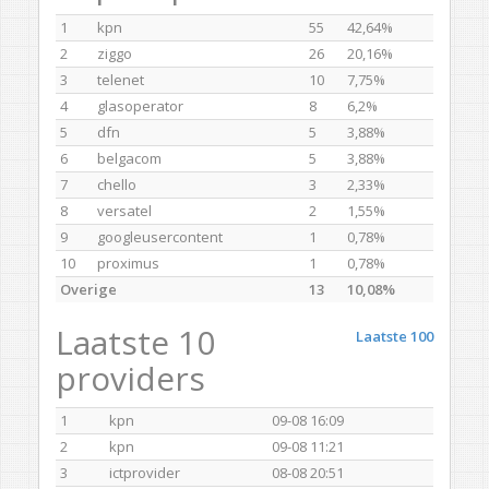
1
kpn
55
42,64%
2
ziggo
26
20,16%
3
telenet
10
7,75%
4
glasoperator
8
6,2%
5
dfn
5
3,88%
6
belgacom
5
3,88%
7
chello
3
2,33%
8
versatel
2
1,55%
9
googleusercontent
1
0,78%
10
proximus
1
0,78%
Overige
13
10,08%
Laatste 10
Laatste 100
providers
1
kpn
09-08 16:09
2
kpn
09-08 11:21
3
ictprovider
08-08 20:51