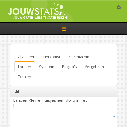
Toggle
Toggle
navigation
Algemeen
Herkomst
Zoekmachines
Landen
Systeem
Pagina's
Vergelijken
Totalen
Landen Kleine Huisjes een dorp in het
Marnegebied, noordwest groningen
Geografie
/
Plaatsen