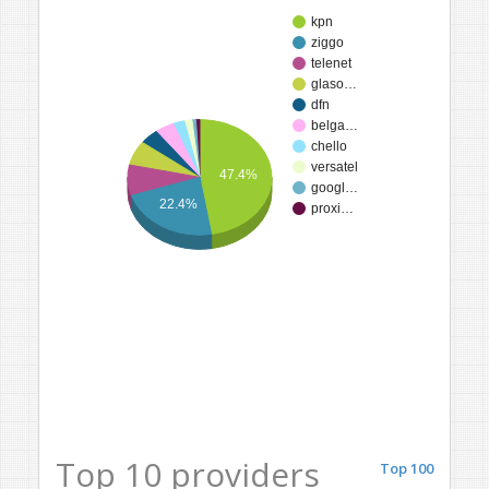
kpn
ziggo
telenet
glaso…
dfn
belga…
chello
versatel
47.4%
googl…
22.4%
proxi…
Top 10 providers
Top 100