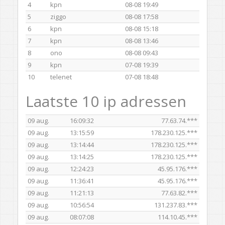
4
kpn
08-08 19:49
5
ziggo
08-08 17:58
6
kpn
08-08 15:18
7
kpn
08-08 13:46
8
ono
08-08 09:43
9
kpn
07-08 19:39
10
telenet
07-08 18:48
Laatste 10 ip adressen
09 aug.
16:09:32
77.63.74.***
09 aug.
13:15:59
178.230.125.***
09 aug.
13:14:44
178.230.125.***
09 aug.
13:14:25
178.230.125.***
09 aug.
12:24:23
45.95.176.***
09 aug.
11:36:41
45.95.176.***
09 aug.
11:21:13
77.63.82.***
09 aug.
10:56:54
131.237.83.***
09 aug.
08:07:08
114.10.45.***