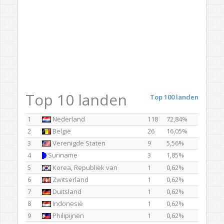
Top 10 landen
Top 100 landen
1
Nederland
118
72,84%
2
België
26
16,05%
3
Verenigde Staten
9
5,56%
4
Suriname
3
1,85%
5
Korea, Republiek van
1
0,62%
6
Zwitserland
1
0,62%
7
Duitsland
1
0,62%
8
Indonesië
1
0,62%
9
Philipijnen
1
0,62%