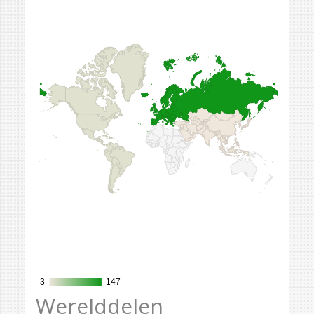
3
3
147
147
Werelddelen