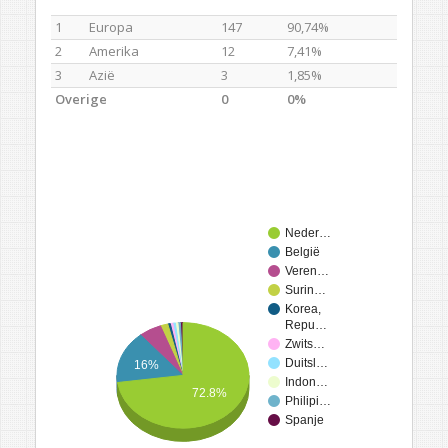
1
Europa
147
90,74%
2
Amerika
12
7,41%
3
Azië
3
1,85%
Overige
0
0%
Neder…
België
Veren…
Surin…
Korea,
Repu…
Zwits…
Duitsl…
16%
Indon…
72.8%
Philipi…
Spanje