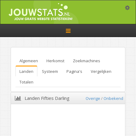
Toggle
Toggle
navigation
Algemeen
Herkomst
Zoekmachines
Landen
Systeem
Pagina's
Vergelijken
Totalen
Landen Fifties Darling
Overige
/
Onbekend