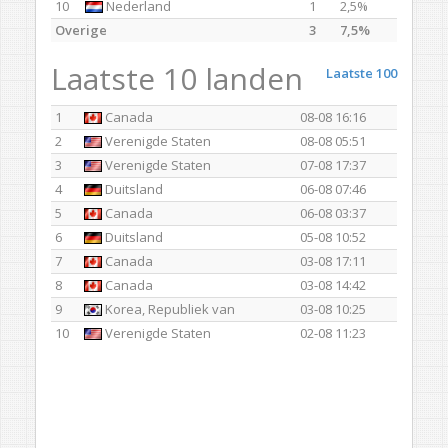
10
Nederland
1
2,5%
Overige
3
7,5%
Laatste 10 landen
Laatste 100
1
Canada
08-08 16:16
2
Verenigde Staten
08-08 05:51
3
Verenigde Staten
07-08 17:37
4
Duitsland
06-08 07:46
5
Canada
06-08 03:37
6
Duitsland
05-08 10:52
7
Canada
03-08 17:11
8
Canada
03-08 14:42
9
Korea, Republiek van
03-08 10:25
10
Verenigde Staten
02-08 11:23