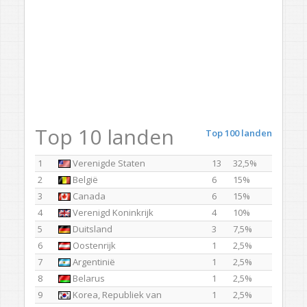
Top 10 landen
Top 100 landen
1
Verenigde Staten
13
32,5%
2
België
6
15%
3
Canada
6
15%
4
Verenigd Koninkrijk
4
10%
5
Duitsland
3
7,5%
6
Oostenrijk
1
2,5%
7
Argentinië
1
2,5%
8
Belarus
1
2,5%
9
Korea, Republiek van
1
2,5%