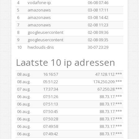
4
vodafone-ip
06-08 07:46
5
amazonaws
03-08 17:11
6
amazonaws
03-08 14:42
7
amazonaws
02-08 11:23
8
googleusercontent
02-08 09:36
9
googleusercontent
02-08 09:35
10
hwclouds-dns
30-07 23:29
Laatste 10 ip adressen
08 aug.
16:16:57
47.128.112.***
08 aug.
05:51:22
174.250.209.***
07 aug.
17:37:34
67.250.28.***
06 aug.
07:51:26
88.73.17.***
06 aug.
07:51:13
88.73.17.***
06 aug.
07:50:45
88.73.17.***
06 aug.
07:50:28
88.73.17.***
06 aug.
07:49:58
88.73.17.***
06 aug.
07:49:42
88.73.17.***