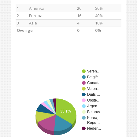
1
Amerika
20
50%
2
Europa
16
40%
3
Azië
4
10%
Overige
0
0%
Veren…
België
Canada
Veren…
Duitsl…
Ooste…
Argen…
35.1%
Belarus
Korea,
Repu…
Neder…