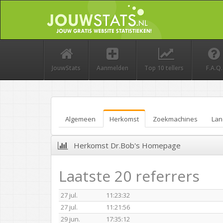
JouwStats
Aanmelden
Top 10 tellers
F.A.Q.
Algemeen
Herkomst
Zoekmachines
Lan
Herkomst Dr.Bob's Homepage
Laatste 20 referrers
27 jul.
11:23:32
27 jul.
11:21:56
29 jun.
17:35:12