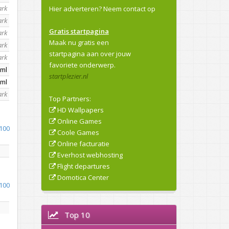
ark
Hier adverteren?
Neem contact op
ark
Gratis startpagina
ark
Maak nu gratis een
ark
startpagina aan over jouw
ark
favoriete onderwerp.
tml
startplezier.nl
tml
ark
Top Partners:
HD Wallpapers
Online Games
100
Coole Games
Online facturatie
Everhost webhosting
Flight departures
Domotica Center
100
Top 10