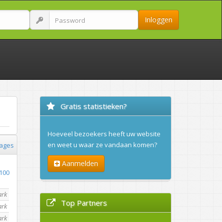
Inloggen
Gratis statistieken?
Hoeveel bezoekers heeft uw website
en weet u waar ze vandaan komen?
ages
Aanmelden
100
ark
Top Partners
ark
ark