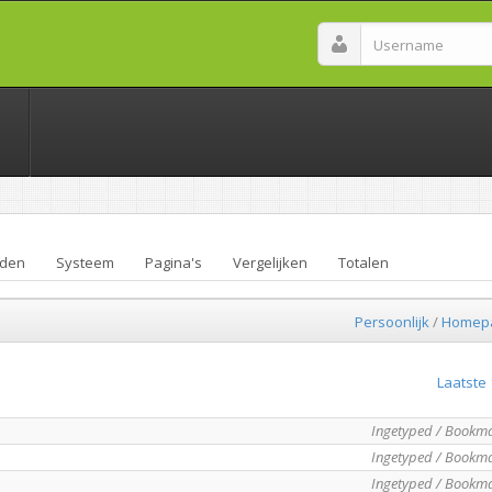
den
Systeem
Pagina's
Vergelijken
Totalen
Persoonlijk
/
Homep
Laatste 
Ingetyped / Bookm
Ingetyped / Bookm
Ingetyped / Bookm