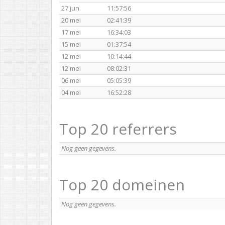
27 jun.
11:57:56
20 mei
02:41:39
17 mei
16:34:03
15 mei
01:37:54
12 mei
10:14:44
12 mei
08:02:31
06 mei
05:05:39
04 mei
16:52:28
Top 20 referrers
Nog geen gegevens.
Top 20 domeinen
Nog geen gegevens.