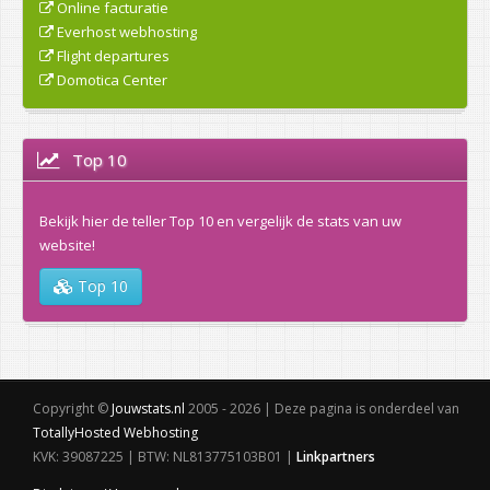
Online facturatie
Everhost webhosting
Flight departures
Domotica Center
Top 10
Bekijk hier de teller Top 10 en vergelijk de stats van uw
website!
Top 10
Copyright ©
Jouwstats.nl
2005 - 2026 | Deze pagina is onderdeel van
TotallyHosted Webhosting
KVK: 39087225 | BTW: NL813775103B01 |
Linkpartners