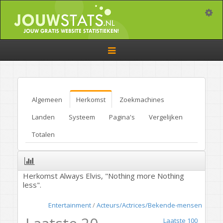
Toggle
Toggle
navigation
Algemeen
Herkomst
Zoekmachines
Landen
Systeem
Pagina's
Vergelijken
Totalen
Herkomst Always Elvis, "Nothing more Nothing
less".
Entertainment
/
Acteurs/Actrices/Bekende-mensen
Laatste 100