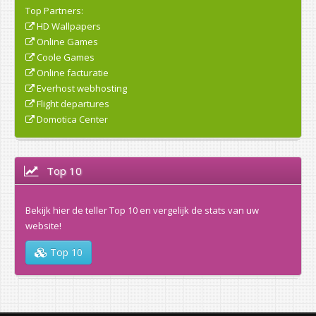
Top Partners:
HD Wallpapers
Online Games
Coole Games
Online facturatie
Everhost webhosting
Flight departures
Domotica Center
Top 10
Bekijk hier de teller Top 10 en vergelijk de stats van uw
website!
Top 10