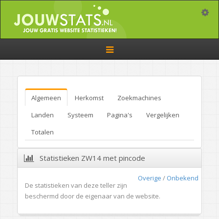
Toggle
Toggle
navigation
Algemeen
Herkomst
Zoekmachines
Landen
Systeem
Pagina's
Vergelijken
Totalen
Statistieken ZW14 met pincode
Overige
/
Onbekend
De statistieken van deze teller zijn
beschermd door de eigenaar van de website.