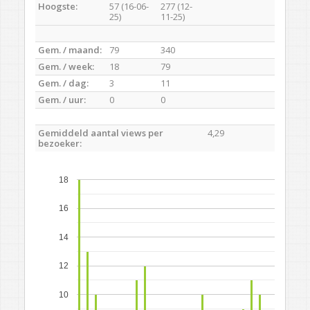
Hoogste:
57 (16-06-
277 (12-
25)
11-25)
Gem. / maand:
79
340
Gem. / week:
18
79
Gem. / dag:
3
11
Gem. / uur:
0
0
Gemiddeld aantal views per
4,29
bezoeker:
18
16
14
12
10