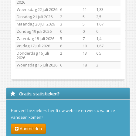
2026
Woensdag 22 juli 2026
6
11
1,83
Dinsdag 21 juli 2026
2
5
2,5
Maandag 20 juli 2026
3
5
1,67
Zondag 19 juli 2026
0
0
0
Zaterdag 18 juli 2026
5
7
1,4
Vrijdag 17 juli 2026
6
10
1,67
Donderdag 16 juli
2
13
6,5
2026
Woensdag 15 juli 2026
6
18
3
Gratis statistieken?
Hoeveel bezoekers heeft uw website en weet u waar ze
vandaan komen?
Aanmelden