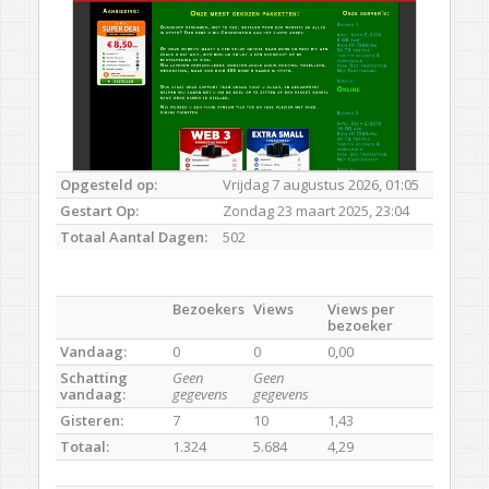
Opgesteld op:
Vrijdag 7 augustus 2026, 01:05
Gestart Op:
Zondag 23 maart 2025, 23:04
Totaal Aantal Dagen:
502
Bezoekers
Views
Views per
bezoeker
Vandaag:
0
0
0,00
Schatting
Geen
Geen
vandaag:
gegevens
gegevens
Gisteren:
7
10
1,43
Totaal:
1.324
5.684
4,29