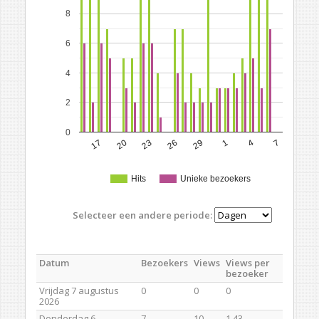
8
6
4
2
0
17
20
23
26
29
1
4
7
Hits
Unieke bezoekers
Selecteer een andere periode:
Datum
Bezoekers
Views
Views per
bezoeker
Vrijdag 7 augustus
0
0
0
2026
Donderdag 6
7
10
1,43