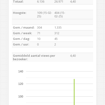
Totaal:
6.136
26.971
4,40
Hoogste:
109 (15-02-
404 (15-
25)
02-25)
Gem. / maand:
304
1.335
Gem. / week:
71
312
Gem. / dag:
10
45
Gem. / uur:
0
2
Gemiddeld aantal views per
4,40
bezoeker:
140
120
100