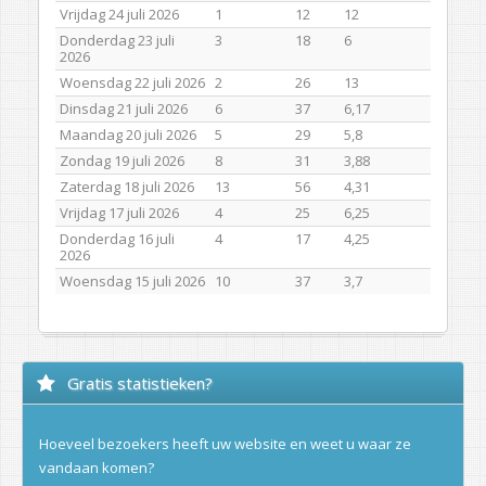
Vrijdag 24 juli 2026
1
12
12
Donderdag 23 juli
3
18
6
2026
Woensdag 22 juli 2026
2
26
13
Dinsdag 21 juli 2026
6
37
6,17
Maandag 20 juli 2026
5
29
5,8
Zondag 19 juli 2026
8
31
3,88
Zaterdag 18 juli 2026
13
56
4,31
Vrijdag 17 juli 2026
4
25
6,25
Donderdag 16 juli
4
17
4,25
2026
Woensdag 15 juli 2026
10
37
3,7
Gratis statistieken?
Hoeveel bezoekers heeft uw website en weet u waar ze
vandaan komen?