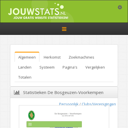
Toggle
Toggle
navigation
Algemeen
Herkomst
Zoekmachines
Landen
Systeem
Pagina's
Vergelijken
Totalen
Statistieken De Bosgeuzen-Voorkempen
Persoonlijk
/
Clubs/Verenigingen