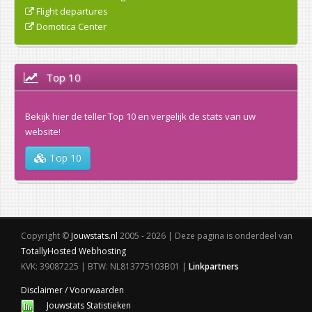
Flight departures
Domotica Center
Top 10
Bekijk hier de teller Top 10 en vergelijk de stats van uw
website!
Top 10
Copyright ©
Jouwstats.nl
2005 - 2026 | Deze pagina is onderdeel van
TotallyHosted Webhosting
KVK: 39087225 | BTW: NL813775103B01 |
Linkpartners
Disclaimer / Voorwaarden
Jouwstats Statistieken