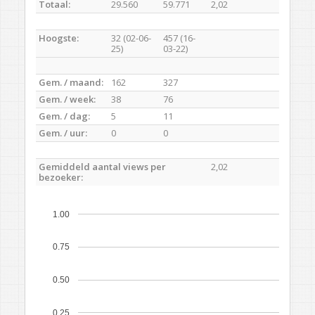
Totaal:
29.560
59.771
2,02
Hoogste:
32 (02-06-
457 (16-
25)
03-22)
Gem. / maand:
162
327
Gem. / week:
38
76
Gem. / dag:
5
11
Gem. / uur:
0
0
Gemiddeld aantal views per
2,02
bezoeker:
1.00
0.75
0.50
0.25