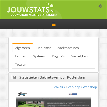
Toggle
Toggle
navigation
Algemeen
Herkomst
Zoekmachines
Landen
Systeem
Pagina's
Vergelijken
Totalen
Statistieken Bakfietsverhuur Rotterdam
Zakelijk
/
Verkoop / Webshop