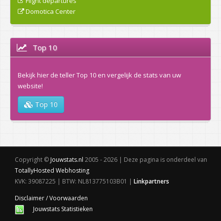
Flight departures
Domotica Center
Top 10
Bekijk hier de teller Top 10 en vergelijk de stats van uw
website!
Top 10
Copyright ©
Jouwstats.nl
2005 - 2026 | Deze pagina is onderdeel van
TotallyHosted Webhosting
KVK: 39087225 | BTW: NL813775103B01 |
Linkpartners
Disclaimer / Voorwaarden
Jouwstats Statistieken