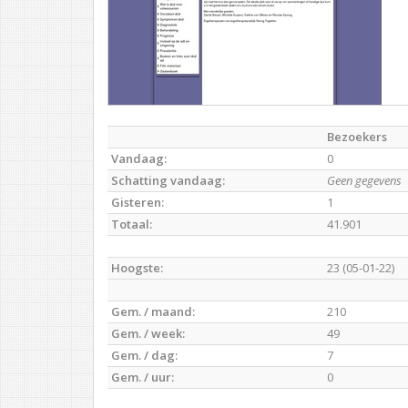
Bezoekers
Vandaag:
0
Schatting vandaag:
Geen gegevens
Gisteren:
1
Totaal:
41.901
Hoogste:
23 (05-01-22)
Gem. / maand:
210
Gem. / week:
49
Gem. / dag:
7
Gem. / uur:
0