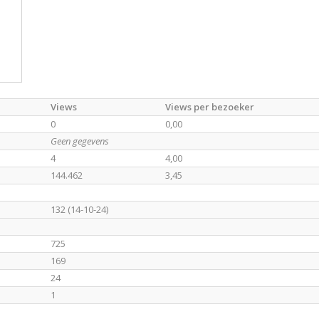
Views
Views per bezoeker
0
0,00
Geen gegevens
4
4,00
144.462
3,45
132 (14-10-24)
725
169
24
1