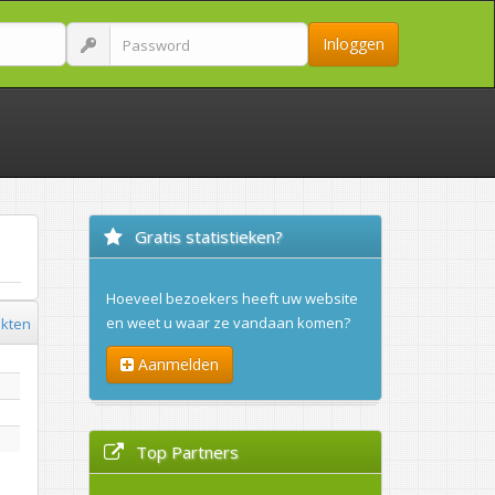
Inloggen
Gratis statistieken?
Hoeveel bezoekers heeft uw website
en weet u waar ze vandaan komen?
ekten
Aanmelden
Top Partners