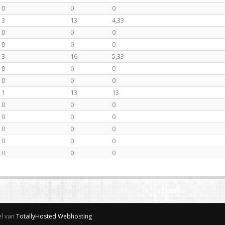
0
0
0
3
13
4,33
0
0
0
0
0
0
3
16
5,33
0
0
0
0
0
0
1
13
13
0
0
0
0
0
0
0
0
0
0
0
0
0
0
0
el van
TotallyHosted Webhosting