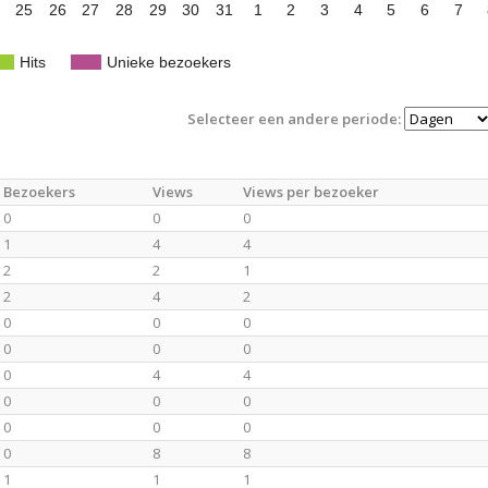
25
26
27
28
29
30
31
1
2
3
4
5
6
7
Hits
Unieke bezoekers
Selecteer een andere periode:
Bezoekers
Views
Views per bezoeker
0
0
0
1
4
4
2
2
1
2
4
2
0
0
0
0
0
0
0
4
4
0
0
0
0
0
0
0
8
8
1
1
1