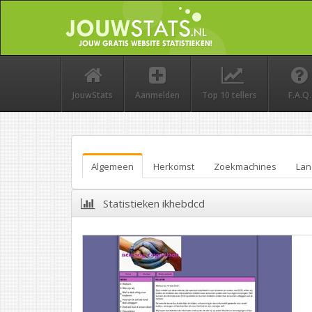
JouwStats
Aanmelden
Top 10 tellers
F.A.Q.
Algemeen
Herkomst
Zoekmachines
Lan
Statistieken ikhebdcd