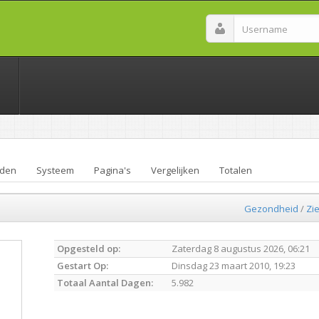
den
Systeem
Pagina's
Vergelijken
Totalen
Gezondheid
/
Zi
Opgesteld op:
Zaterdag 8 augustus 2026, 06:21
Gestart Op:
Dinsdag 23 maart 2010, 19:23
Totaal Aantal Dagen:
5.982