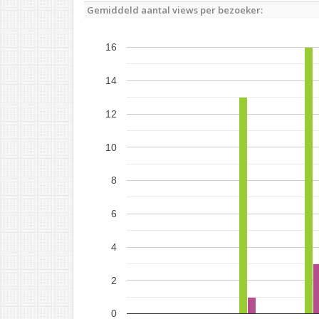
Gemiddeld aantal views per bezoeker:
16
14
12
10
8
6
4
2
0