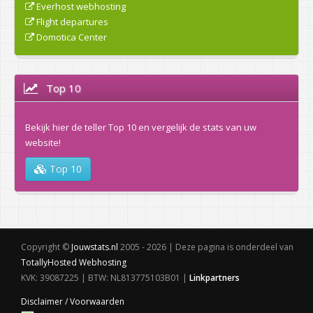
Everhost webhosting
Flight departures
Domotica Center
Top 10
Bekijk hier de teller Top 10 en vergelijk de stats van uw
website!
Top 10
Copyright ©
Jouwstats.nl
2005 - 2026 | Deze pagina is onderdeel van
TotallyHosted Webhosting
KVK: 39087225 | BTW: NL813775103B01 |
Linkpartners
Disclaimer / Voorwaarden