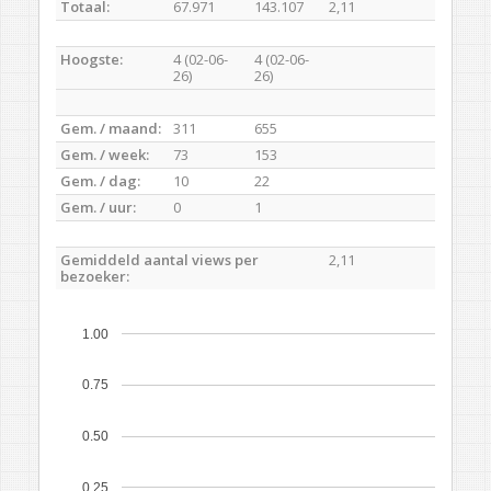
Totaal:
67.971
143.107
2,11
Hoogste:
4 (02-06-
4 (02-06-
26)
26)
Gem. / maand:
311
655
Gem. / week:
73
153
Gem. / dag:
10
22
Gem. / uur:
0
1
Gemiddeld aantal views per
2,11
bezoeker:
1.00
0.75
0.50
0.25