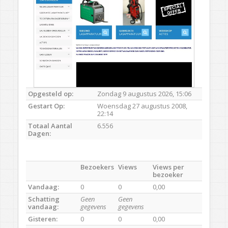
Opgesteld op:
Zondag 9 augustus 2026, 15:06
Gestart Op:
Woensdag 27 augustus 2008,
22:14
Totaal Aantal
6.556
Dagen:
Bezoekers
Views
Views per
bezoeker
Vandaag:
0
0
0,00
Schatting
Geen
Geen
vandaag:
gegevens
gegevens
Gisteren:
0
0
0,00