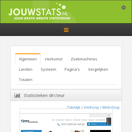
Toggle
Toggle
navigation
Algemeen
Herkomst
Zoekmachines
Landen
Systeem
Pagina's
Vergelijken
Totalen
Statistieken dircteur
Zakelijk
/
Verkoop / Webshop