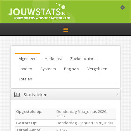
Toggle
Toggle
navigation
Algemeen
Herkomst
Zoekmachines
Landen
Systeem
Pagina's
Vergelijken
Totalen
Statistieken
/
Opgesteld op:
Donderdag 6 augustus 2026,
13:37
Gestart Op:
Donderdag 1 januari 1970, 01:00
Totaal Aantal
20.672