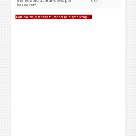
Gemiddeld aantal views per
0,00
bezoeker:
Data column(s) for axis #0 cannot be of type string
×