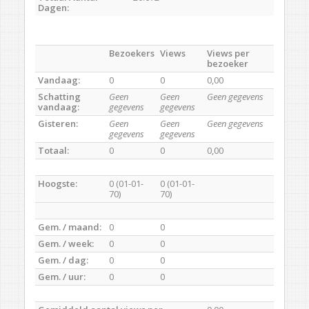
Dagen:
Bezoekers
Views
Views per
bezoeker
Vandaag:
0
0
0,00
Schatting
Geen
Geen
Geen gegevens
vandaag:
gegevens
gegevens
Gisteren:
Geen
Geen
Geen gegevens
gegevens
gegevens
Totaal:
0
0
0,00
Hoogste:
0 (01-01-
0 (01-01-
70)
70)
Gem. / maand:
0
0
Gem. / week:
0
0
Gem. / dag:
0
0
Gem. / uur:
0
0