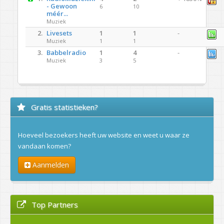
- Gewoon
6
10
méér...
Muziek
2.
Livesets
1
1
-
Muziek
1
1
3.
Babbelradio
1
4
-
Muziek
3
5
Gratis statistieken?
Hoeveel bezoekers heeft uw website en weet u waar ze
vandaan komen?
Aanmelden
Top Partners