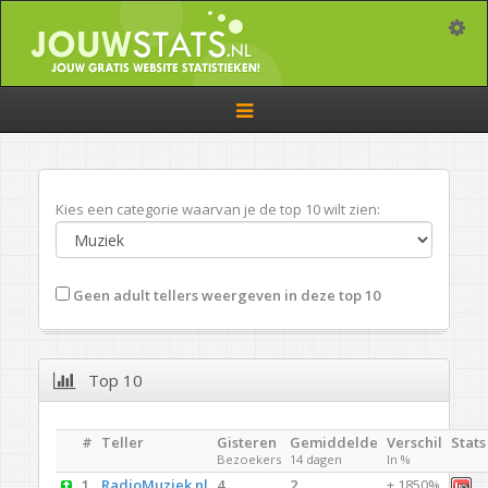
Toggle
Toggle
navigation
Kies een categorie waarvan je de top 10 wilt zien:
Geen adult tellers weergeven in deze top 10
Top 10
#
Teller
Gisteren
Gemiddelde
Verschil
Stats
Bezoekers
14 dagen
In %
1.
RadioMuziek.nl
4
2
+ 1850%