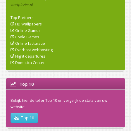
startplezier.nl
Top Partners:
HD Wallpapers
Online Games
Coole Games
Online facturatie
Everhost webhosting
Flight departures
Domotica Center
Top 10
Bekijk hier de teller Top 10 en vergelijk de stats van uw
website!
Top 10