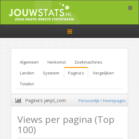
Toggle
Toggle
navigation
Algemeen
Herkomst
Zoekmachines
Landen
Systeem
Pagina's
Vergelijken
Totalen
Pagina's janjcl_com
Persoonlijk
/
Homepages
Views per pagina (Top
100)